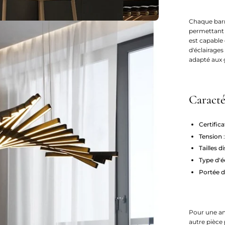
Chaque barr
permettant 
est capable 
d'éclairage
adapté aux 
Caracté
Certific
Tension
Tailles
di
Type d'é
Portée
d
Pour une am
autre pièce