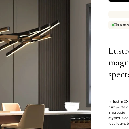
En stoc
Lustr
magni
spect
Le
lustre XX
n'importe q
impressionn
atypique co
focal dans 