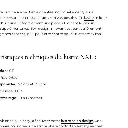
e lumineuse peut être orientée individuellement, vous
de personnaliser l'éclairage selon vos besoins. Ce
lustre
unique
d'illuminer intégralement une pièce, éliminant le besoin
s supplémentaires. Son design innovant est particulièrement
grands espaces, où il peut être centré pour un effet maximal.
ristiques techniques du lustre XXL :
ation
: CE
: 90V-260V
sponibles
: 94 cm et 145 cm
clairage
: LED
'éclairage
: 10 à 15 mètres
biance plus cosy, découvrez notre
lustre salon design
, une
 phare pour créer une atmosphère confortable et stylée chez