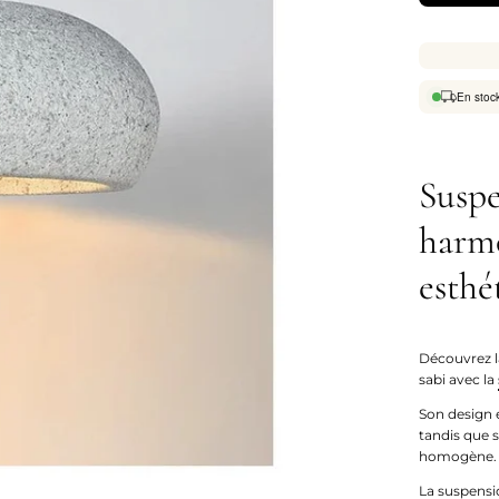
En stoc
Suspe
harmo
esthé
Découvrez l
sabi avec la
Son design 
tandis que 
homogène.
La suspensio