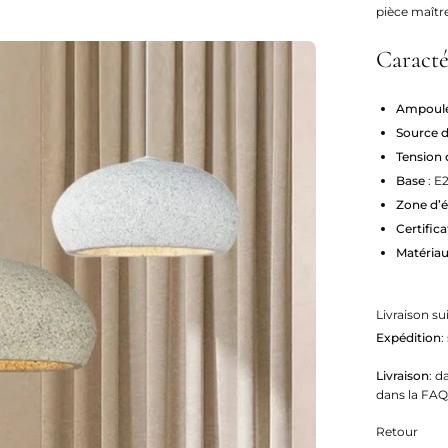
pièce maître
Caracté
Ampoule
Source d
Tension 
Base
: E
Zone d’é
Certific
Matéria
Livraison su
Expédition
:
Livraison
: d
dans la FAQ
Retour