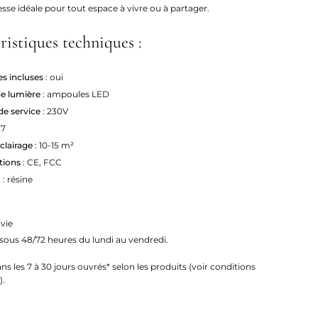
sse idéale pour tout espace à vivre ou à partager.
ristiques techniques :
s incluses
: oui
e lumière
: ampoules LED
de service
: 230V
27
clairage
: 10-15 m²
ations
: CE, FCC
u
: résine
ivie
 sous 48/72 heures du lundi au vendredi.
ans les 7 à 30 jours ouvrés* selon les produits (voir conditions
).