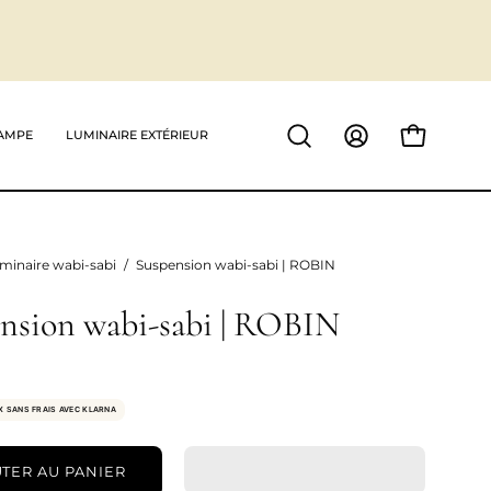
AMPE
LUMINAIRE EXTÉRIEUR
Ouvrir
MON
OUVRIR LE P
la
COMPTE
barre
de
recherche
minaire wabi-sabi
/
Suspension wabi-sabi | ROBIN
nsion wabi-sabi | ROBIN
X SANS FRAIS AVEC KLARNA
TER AU PANIER