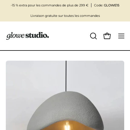
Aller
-15 % extra pour les commandes de plus de 299 €
Code:
GLOWE15
au
Livraison gratuite sur toutes les commandes
contenu
Ouvrir le pani
OUVRIR
Ouvr
LA
le
BARRE
men
DE
de
Ouvrir
RECHERCHE
navi
la
visionneuse
d'images